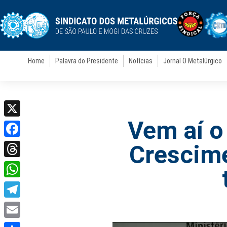
Home
Palavra do Presidente
Notícias
Jornal O Metalúrgico
Vem aí o
X
Facebook
Crescime
Threads
WhatsApp
Telegram
Email