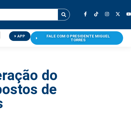
APP
FALE COM O PRESIDENTE MIGUEL
TORRES
eração do
postos de
s