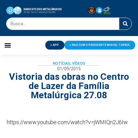
APP
FALE COM O PRESIDENTE MIGUEL TORRES
Palavra do Presidente
Jornal O Metalúrgico
Clube de Campo
Centro de Lazer
NOTÍCIAS
,
VÍDEOS
01/09/2015
Vistoria das obras no Centro
de Lazer da Família
Metalúrgica 27.08
https://www.youtube.com/watch?v=jWMIQn2J6Iw