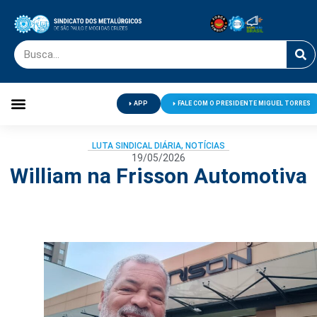
APP
FALE COM O PRESIDENTE MIGUEL TORRES
Palavra do Presidente
Jornal O Metalúrgico
Clube de Campo
Centro de Lazer
LUTA SINDICAL DIÁRIA
,
NOTÍCIAS
19/05/2026
William na Frisson Automotiva