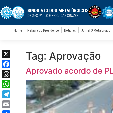
Home
Palavra do Presidente
Notícias
Jornal O Metalúrgico
Tag:
Aprovação
X
Aprovado acordo de P
Facebook
Threads
WhatsApp
Telegram
Email