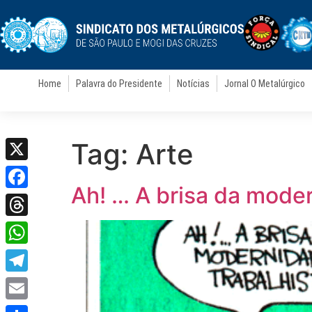
Home
Palavra do Presidente
Notícias
Jornal O Metalúrgico
Tag:
Arte
X
Ah! … A brisa da moder
Facebook
Threads
WhatsApp
Telegram
Email