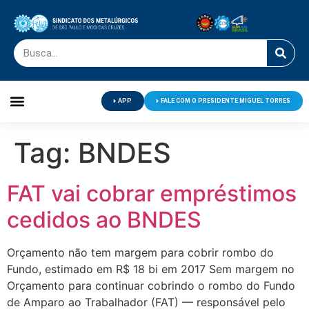
APP
FALE COM O PRESIDENTE MIGUEL TORRES
Palavra do Presidente
Jornal O Metalúrgico
Clube de Campo
Centro de Lazer
Tag:
BNDES
FAT vai cobrar empréstimos
cedidos ao BNDES
Orçamento não tem margem para cobrir rombo do
Fundo, estimado em R$ 18 bi em 2017 Sem margem no
Orçamento para continuar cobrindo o rombo do Fundo
de Amparo ao Trabalhador (FAT) — responsável pelo