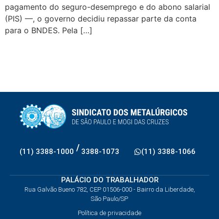
pagamento do seguro-desemprego e do abono salarial
(PIS) —, o governo decidiu repassar parte da conta
para o BNDES. Pela […]
/
(11) 3388-1000
3388-1073
(11) 3388-1066
PALÁCIO DO TRABALHADOR
Rua Galvão Bueno 782, CEP 01506-000 - Bairro da Liberdade,
São Paulo/SP
Política de privacidade