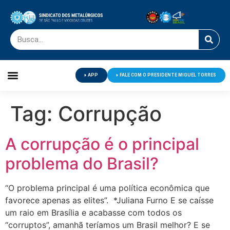
APP
FALE COM O PRESIDENTE MIGUEL TORRES
Palavra do Presidente
Jornal O Metalúrgico
Clube de Campo
Centro de Lazer
Tag:
Corrupção
A corrupção é o principal
problema do Brasil?
“O problema principal é uma política econômica que
favorece apenas as elites”. *Juliana Furno E se caísse
um raio em Brasília e acabasse com todos os
“corruptos”, amanhã teríamos um Brasil melhor? E se