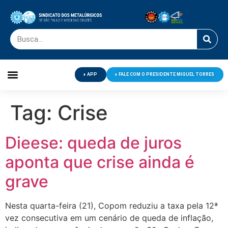
APP
FALE COM O PRESIDENTE MIGUEL TORRES
Palavra do Presidente
Jornal O Metalúrgico
Clube de Campo
Centro de Lazer
Tag:
Crise
Dieese: queda de juros
aponta que crise ainda é
grave
Nesta quarta-feira (21), Copom reduziu a taxa pela 12ª
vez consecutiva em um cenário de queda de inflação,