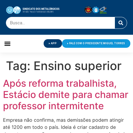
APP
FALE COM O PRESIDENTE MIGUEL TORRES
Palavra do Presidente
Jornal O Metalúrgico
Clube de Campo
Centro de Lazer
Tag:
Ensino superior
Após reforma trabalhista,
Estácio demite para chamar
professor intermitente
Empresa não confirma, mas demissões podem atingir
até 1200 em todo o país. Ideia é criar cadastro de