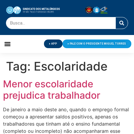
APP
FALE COM O PRESIDENTE MIGUEL TORRES
Palavra do Presidente
Jornal O Metalúrgico
Clube de Campo
Centro de Lazer
Tag:
Escolaridade
Menor escolaridade
prejudica trabalhador
De janeiro a maio deste ano, quando o emprego formal
começou a apresentar saldos positivos, apenas os
trabalhadores que tinham até o ensino fundamental
(completo ou incompleto) não acompanharam esse