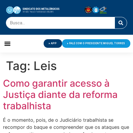
APP
FALE COM O PRESIDENTE MIGUEL TORRES
Palavra do Presidente
Jornal O Metalúrgico
Clube de Campo
Centro de Lazer
Tag:
Leis
Como garantir acesso à
Justiça diante da reforma
trabalhista
É o momento, pois, de o Judiciário trabalhista se
recompor do baque e compreender que os ataques que