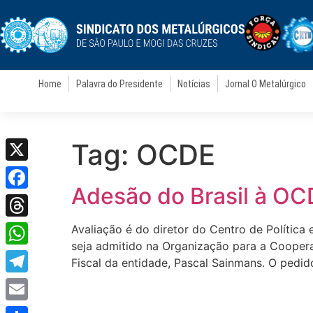
Home
Palavra do Presidente
Notícias
Jornal O Metalúrgico
Tag:
OCDE
X
Adesão do Brasil à O
Facebook
Threads
Avaliação é do diretor do Centro de Política
seja admitido na Organização para a Cooper
WhatsApp
Fiscal da entidade, Pascal Sainmans. O pedid
Telegram
Email