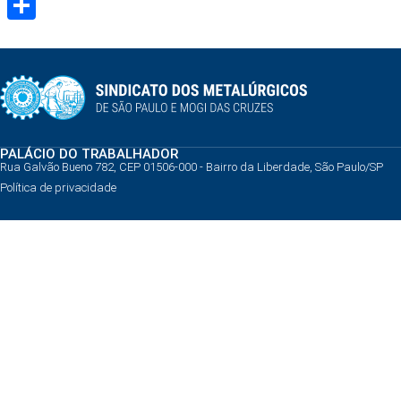
Share
PALÁCIO DO TRABALHADOR
Rua Galvão Bueno 782, CEP 01506-000 - Bairro da Liberdade, São Paulo/SP
Política de privacidade