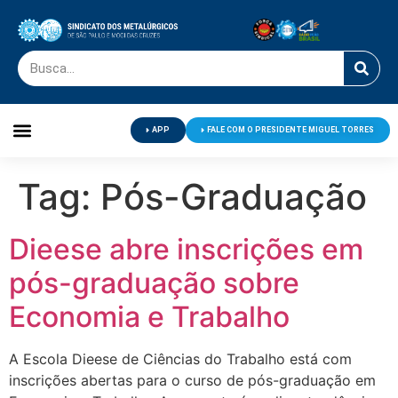
APP
FALE COM O PRESIDENTE MIGUEL TORRES
Palavra do Presidente
Jornal O Metalúrgico
Clube de Campo
Centro de Lazer
Tag:
Pós-Graduação
Dieese abre inscrições em
pós-graduação sobre
Economia e Trabalho
A Escola Dieese de Ciências do Trabalho está com
inscrições abertas para o curso de pós-graduação em