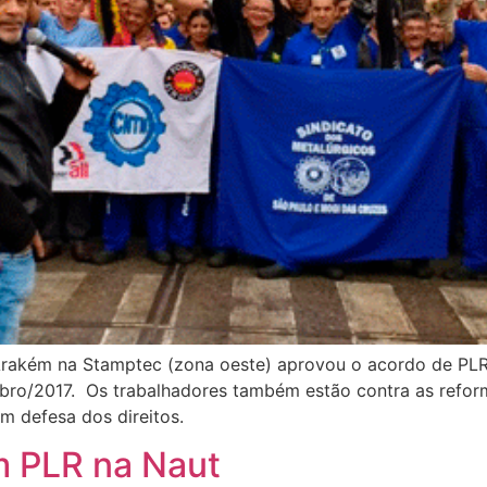
 Arakém na Stamptec (zona oeste) aprovou o acordo de PL
ro/2017. Os trabalhadores também estão contra as reforma
m defesa dos direitos.
m PLR na Naut