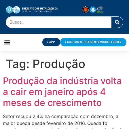
APP
FALE COM O PRESIDENTE MIGUEL TORRES
Palavra do Presidente
Jornal O Metalúrgico
Clube de Campo
Centro de Lazer
Tag:
Produção
Produção da indústria volta
a cair em janeiro após 4
meses de crescimento
Setor recuou 2,4% na comparação com dezembro, a
maior queda desde fevereiro de 2016. Queda foi