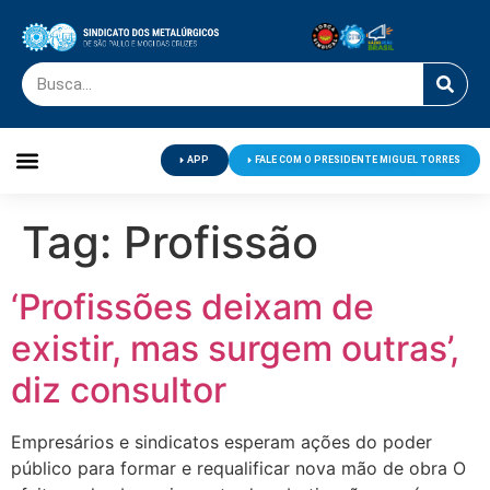
APP
FALE COM O PRESIDENTE MIGUEL TORRES
Palavra do Presidente
Jornal O Metalúrgico
Clube de Campo
Centro de Lazer
Tag:
Profissão
‘Profissões deixam de
existir, mas surgem outras’,
diz consultor
Empresários e sindicatos esperam ações do poder
público para formar e requalificar nova mão de obra O