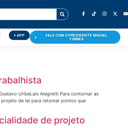
APP
FALE COM O PRESIDENTE MIGUEL
TORRES
rabalhista
 Gustavo UribeLaís Alegretti Para contornar as
 projeto de lei para retomar pontos que
cialidade de projeto