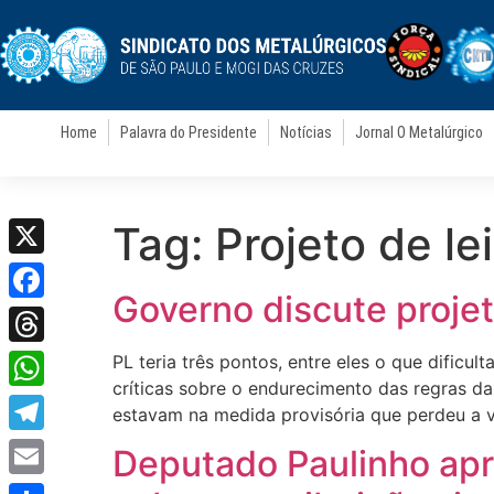
Home
Palavra do Presidente
Notícias
Jornal O Metalúrgico
Tag:
Projeto de lei
X
Governo discute projeto
Facebook
Threads
PL teria três pontos, entre eles o que dificu
críticas sobre o endurecimento das regras da
WhatsApp
estavam na medida provisória que perdeu a v
Telegram
Deputado Paulinho apre
Email