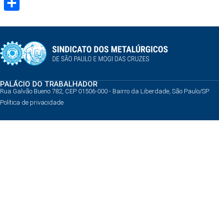
Share
PALÁCIO DO TRABALHADOR
Rua Galvão Bueno 782, CEP 01506-000 - Bairro da Liberdade, São Paulo/SP
Política de privacidade