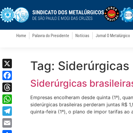
Home
Palavra do Presidente
Notícias
Jornal O Metalúrgico
Tag:
Siderúrgicas
X
Siderúrgicas brasileir
Facebook
Threads
Empresas encolheram desde quinta (1º), quan
siderúrgicas brasileiras perderam juntas R$ 
WhatsApp
quinta-feira (1º), o plano de impor tarifas ao
Telegram
Email