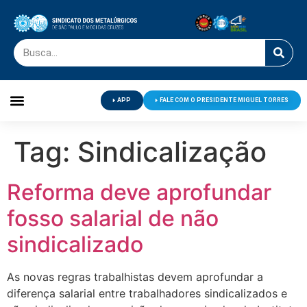
APP
FALE COM O PRESIDENTE MIGUEL TORRES
Palavra do Presidente
Jornal O Metalúrgico
Clube de Campo
Centro de Lazer
Tag:
Sindicalização
Reforma deve aprofundar
fosso salarial de não
sindicalizado
As novas regras trabalhistas devem aprofundar a
diferença salarial entre trabalhadores sindicalizados e