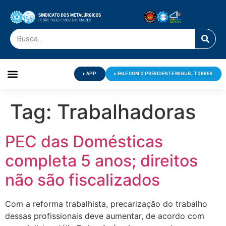
APP
FALE COM O PRESIDENTE MIGUEL TORRES
Palavra do Presidente
Jornal O Metalúrgico
Clube de Campo
Centro de Lazer
Tag:
Trabalhadoras
PEC das Domésticas
completa 5 anos; direitos
não são fiscalizados
Com a reforma trabalhista, precarização do trabalho
dessas profissionais deve aumentar, de acordo com