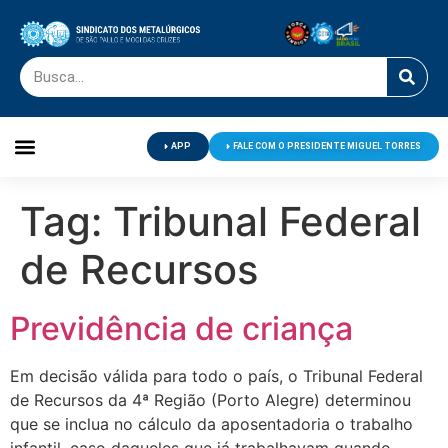
APP
FALE COM O PRESIDENTE MIGUEL TORRES
Palavra do Presidente
Jornal O Metalúrgico
Clube de Campo
Centro de Lazer
Tag:
Tribunal Federal
de Recursos
Previdência de criança
Em decisão válida para todo o país, o Tribunal Federal
de Recursos da 4ª Região (Porto Alegre) determinou
que se inclua no cálculo da aposentadoria o trabalho