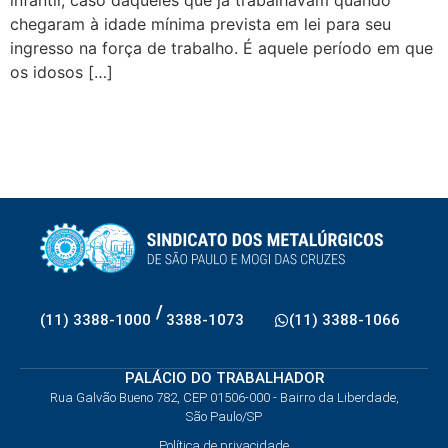
infantil, caso daqueles que já trabalhavam quando
chegaram à idade mínima prevista em lei para seu
ingresso na força de trabalho. É aquele período em que
os idosos […]
/
(11) 3388-1000
3388-1073
(11) 3388-1066
PALÁCIO DO TRABALHADOR
Rua Galvão Bueno 782, CEP 01506-000 - Bairro da Liberdade,
São Paulo/SP
Política de privacidade