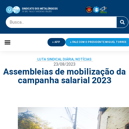
APP
FALE COM O PRESIDENTE MIGUEL TORRES
Palavra do Presidente
Jornal O Metalúrgico
Clube de Campo
Centro de Lazer
LUTA SINDICAL DIÁRIA
,
NOTÍCIAS
23/08/2023
Assembleias de mobilização da
campanha salarial 2023