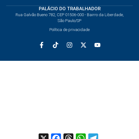
PALÁCIO DO TRABALHADOR
Rua Galvão Bueno 782, CEP 01506-000 - Bairro da Liberdade,
São Paulo/SP
Política de privacidade
X
Facebook
Threads
WhatsApp
Telegram