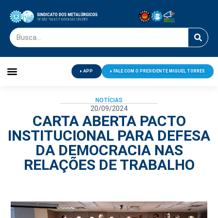
APP
FALE COM O PRESIDENTE MIGUEL TORRES
Palavra do Presidente
Jornal O Metalúrgico
Clube de Campo
Centro de Lazer
NOTÍCIAS
20/09/2024
CARTA ABERTA PACTO
INSTITUCIONAL PARA DEFESA
DA DEMOCRACIA NAS
RELAÇÕES DE TRABALHO