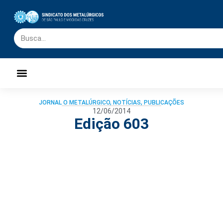
Palavra do Presidente
Jornal O Metalúrgico
Clube de Campo
Centro de Lazer
JORNAL O METALÚRGICO
,
NOTÍCIAS
,
PUBLICAÇÕES
12/06/2014
Edição 603