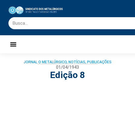
Palavra do Presidente
Jornal O Metalúrgico
Clube de Campo
Centro de Lazer
JORNAL O METALÚRGICO
,
NOTÍCIAS
,
PUBLICAÇÕES
01/04/1943
Edição 8