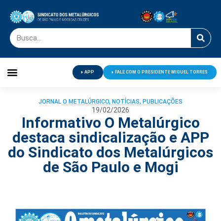
APP
FALE COM O PRESIDENTE MIGUEL TORRES
Palavra do Presidente
Jornal O Metalúrgico
Clube de Campo
Centro de Lazer
JORNAL O METALÚRGICO
,
NOTÍCIAS
,
PUBLICAÇÕES
19/02/2026
Informativo O Metalúrgico
destaca sindicalização e APP
do Sindicato dos Metalúrgicos
de São Paulo e Mogi