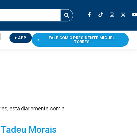
APP
FALE COM O PRESIDENTE MIGUEL
TORRES
res, está diariamente com a
r Tadeu Morais