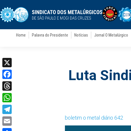
Home
Palavra do Presidente
Notícias
Jornal O Metalúrgico
Luta Sindi
X
Facebook
Threads
WhatsApp
boletim o metal diário 642
Telegram
Email