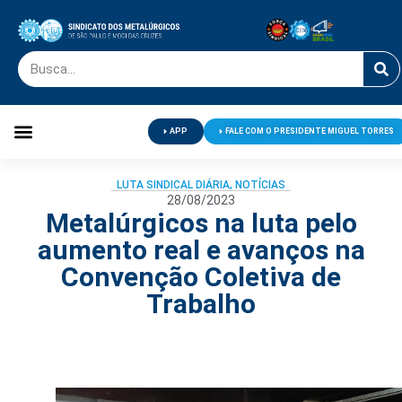
APP
FALE COM O PRESIDENTE MIGUEL TORRES
Palavra do Presidente
Jornal O Metalúrgico
Clube de Campo
Centro de Lazer
LUTA SINDICAL DIÁRIA
,
NOTÍCIAS
28/08/2023
Metalúrgicos na luta pelo
aumento real e avanços na
Convenção Coletiva de
Trabalho