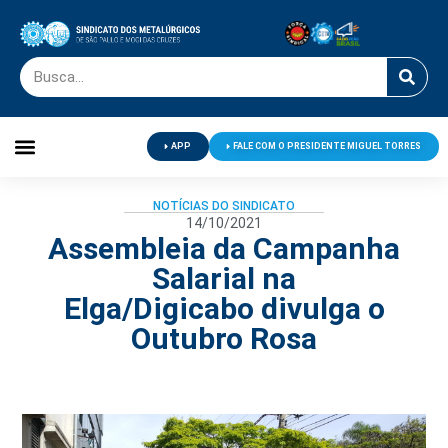
APP
FALE COM O PRESIDENTE MIGUEL TORRES
Palavra do Presidente
Jornal O Metalúrgico
Clube de Campo
Centro de Lazer
NOTÍCIAS DO SINDICATO
14/10/2021
Assembleia da Campanha
Salarial na
Elga/Digicabo divulga o
Outubro Rosa