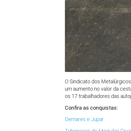
O Sindicato dos Metalúrgicos
um aumento no valor da cesta
os 17 trabalhadores das auto
Confira as conquistas:
Demares e Jupar
Tubopeças de Mogi das Cru