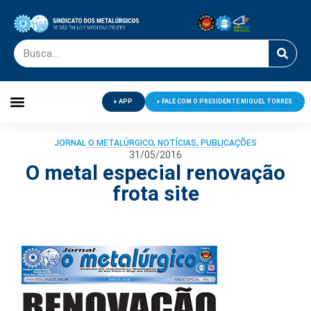
APP
FALE COM O PRESIDENTE MIGUEL TORRES
Palavra do Presidente
Jornal O Metalúrgico
Clube de Campo
Centro de Lazer
JORNAL O METALÚRGICO
,
NOTÍCIAS
,
PUBLICAÇÕES
31/05/2016
O metal especial renovação
frota site