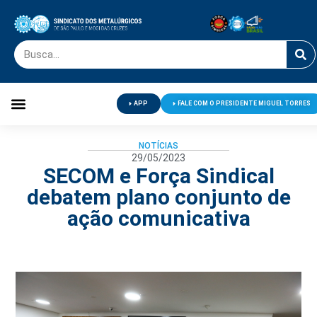
APP
FALE COM O PRESIDENTE MIGUEL TORRES
Palavra do Presidente
Jornal O Metalúrgico
Clube de Campo
Centro de Lazer
NOTÍCIAS
29/05/2023
SECOM e Força Sindical
debatem plano conjunto de
ação comunicativa