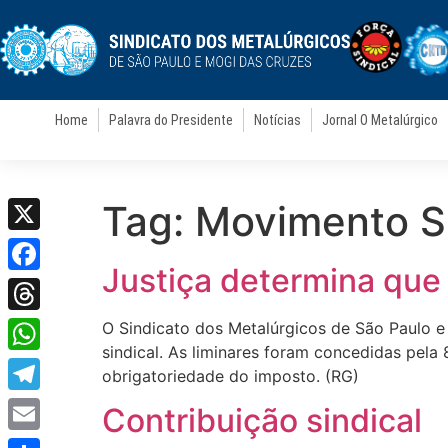
Home
Palavra do Presidente
Notícias
Jornal O Metalúrgico
Tag:
Movimento Si
X
Justiça determina que
Facebook
Threads
O Sindicato dos Metalúrgicos de São Paulo e
sindical. As liminares foram concedidas pel
WhatsApp
obrigatoriedade do imposto. (RG)
Telegram
Contribuição sindical
Email