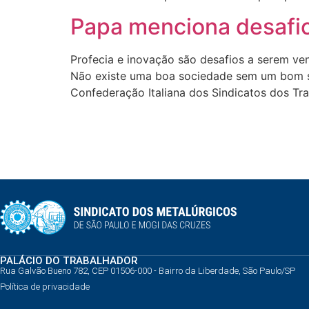
Papa menciona desafio
Profecia e inovação são desafios a serem v
Não existe uma boa sociedade sem um bom sin
Confederação Italiana dos Sindicatos dos Tra
PALÁCIO DO TRABALHADOR
Rua Galvão Bueno 782, CEP 01506-000 - Bairro da Liberdade, São Paulo/SP
Política de privacidade