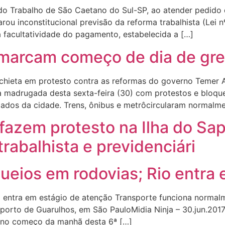
 do Trabalho de São Caetano do Sul-SP, ao atender pedido
arou inconstitucional previsão da reforma trabalhista (Lei
 a facultatividade do pagamento, estabelecida a […]
 marcam começo de dia de gre
chieta em protesto contra as reformas do governo Temer 
adrugada desta sexta-feira (30) com protestos e bloquei
ados da cidade. Trens, ônibus e metrôcircularam normalme
fazem protesto na Ilha do Sap
rabalhista e previdenciári
ueios em rodovias; Rio entra
o entra em estágio de atenção Transporte funciona normal
rto de Guarulhos, em São PauloMidia Ninja – 30.jun.2017
 no começo da manhã desta 6ª […]