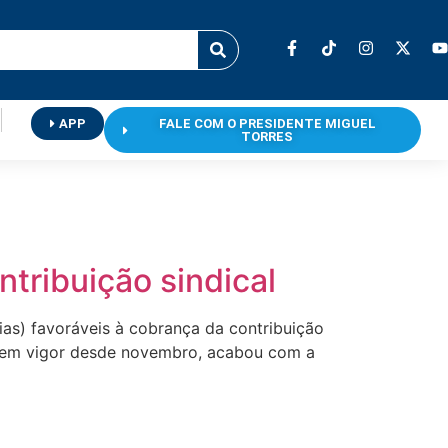
APP
FALE COM O PRESIDENTE MIGUEL
TORRES
tribuição sindical
ias) favoráveis à cobrança da contribuição
T, em vigor desde novembro, acabou com a